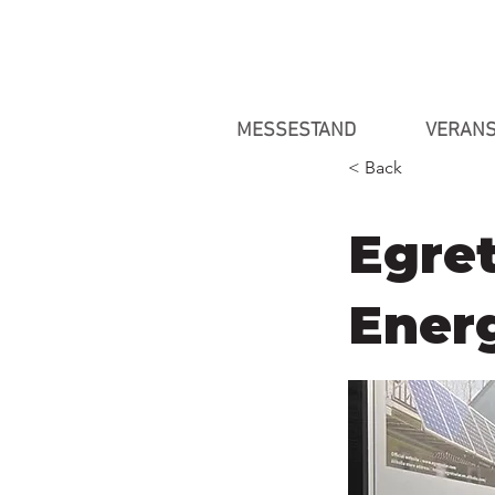
MESSESTAND
VERANS
< Back
Egre
Ener