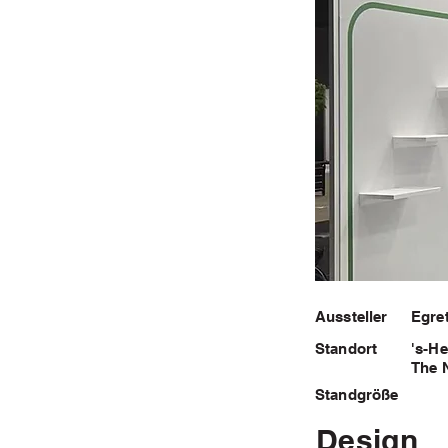
Aussteller
Egret
Standort
's-H
The 
Standgröße
Design