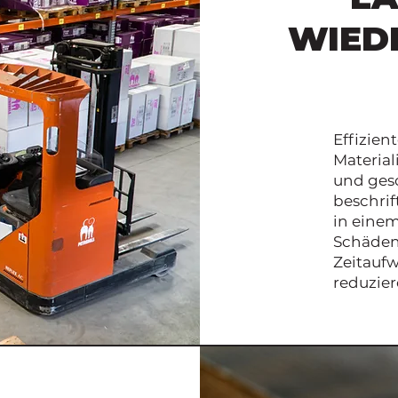
WIED
Effizien
Material
und ges
beschrif
in einem
Schäden
Zeitaufw
reduzier