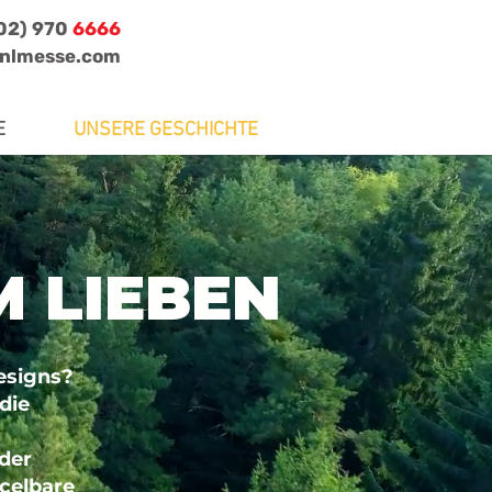
702) 970
6666
jnlmesse.com
E
UNSERE GESCHICHTE
M LIEBEN
esigns?
die
der
ycelbare