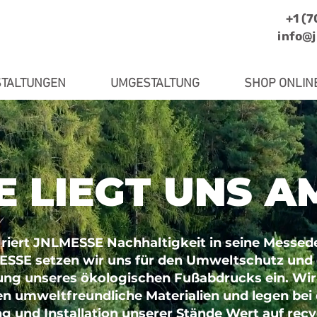
+1 (
info@
TALTUNGEN
UMGESTALTUNG
SHOP ONLIN
E LIEGT UNS A
griert JNLMESSE Nachhaltigkeit in seine Messed
ESSE setzen wir uns für den Umweltschutz und 
ung unseres ökologischen Fußabdrucks ein. Wir
n umweltfreundliche Materialien und legen bei 
g und Installation unserer Stände Wert auf rec