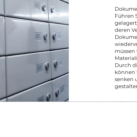
Dokumen
Führen S
gelagert
deren V
Dokumen
wiederv
müssen w
Material
Durch d
können S
senken u
gestalte