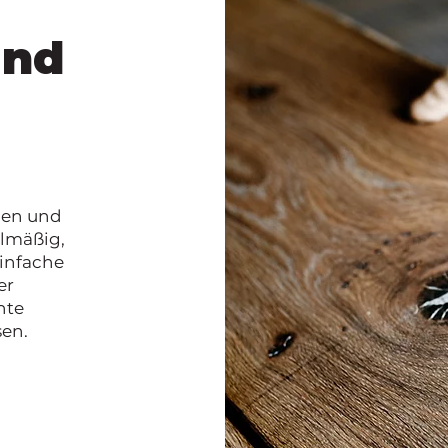
und
gen und
elmäßig,
Einfache
er
hte
sen.