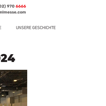
702) 970
6666
jnlmesse.com
E
UNSERE GESCHICHTE
024