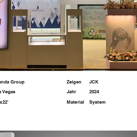
anda Group
Zeigen
JCK
s Vegas
Jahr
2024
'x22'
Material
System