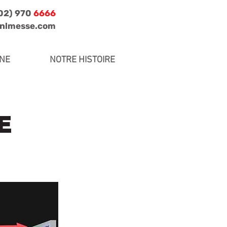
702) 970
6666
jnlmesse.com
INE
NOTRE HISTOIRE
E