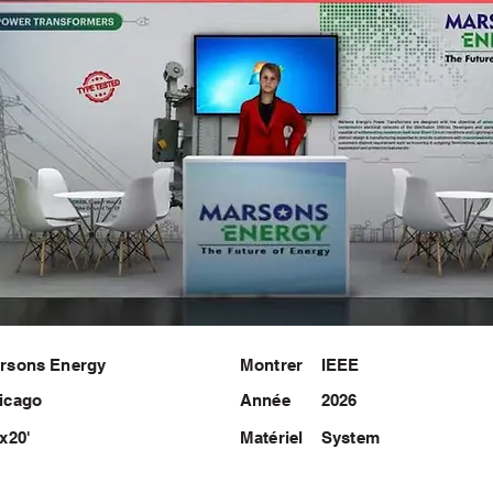
rsons Energy
Montrer
IEEE
icago
Année
2026
'x20'
Matériel
System