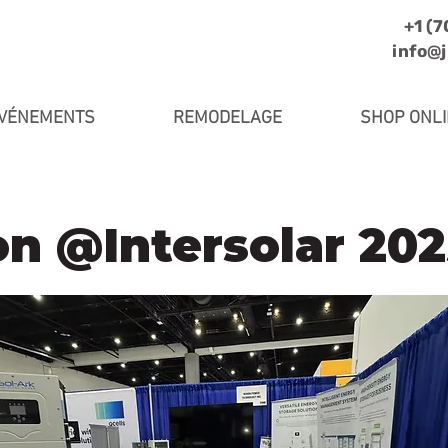
+1 (
info@
VÉNEMENTS
REMODELAGE
SHOP ONL
n @Intersolar 202