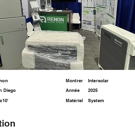
non
Montrer
Intersolar
n Diego
Année
2025
'x10'
Matériel
System
tion