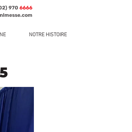
702) 970
6666
jnlmesse.com
INE
NOTRE HISTOIRE
5