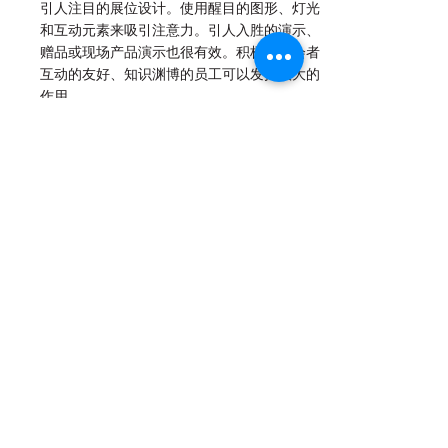
引人注目的展位设计。使用醒目的图形、灯光
和互动元素来吸引注意力。引人入胜的演示、
赠品或现场产品演示也很有效。积极与与会者
互动的友好、知识渊博的员工可以发挥很大的
作用。
问9
：贸易展会是吸引潜在客户
问题 9
的好方法吗？
答：是的，贸易展会非常适合发掘潜在客户。
面对面的互动让公司能够建立个人联系并收集
联系信息，以备将来推广。许多参展商使用应
用程序或潜在客户扫描工具来高效地收集和管
理来自活动的潜在客户。