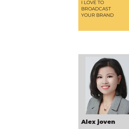
I LOVE TO
BROADCAST
YOUR BRAND
Alex joven