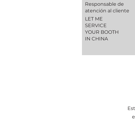
Responsable de
atención al cliente
LET ME
SERVICE
YOUR BOOTH
IN CHINA
Est
e