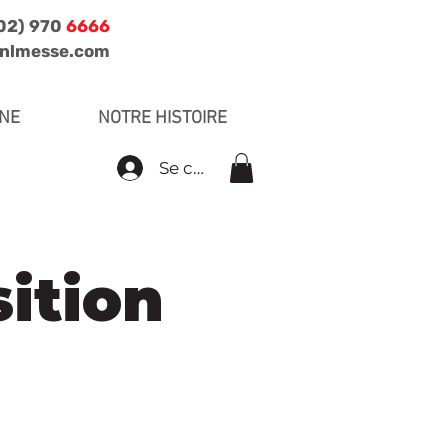
702) 970
6666
jnlmesse.com
INE
NOTRE HISTOIRE
Se connecter
ition