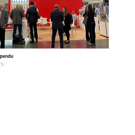
spendu
US