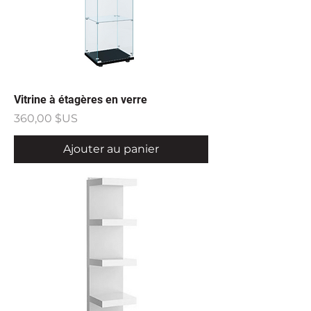
Vitrine à étagères en verre
Prix
360,00 $US
Ajouter au panier