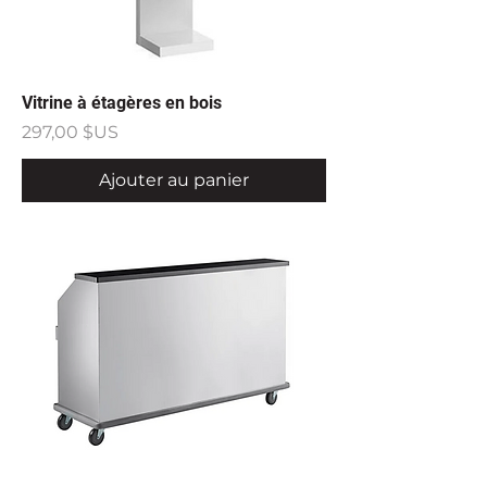
Vitrine à étagères en bois
Prix
297,00 $US
Ajouter au panier