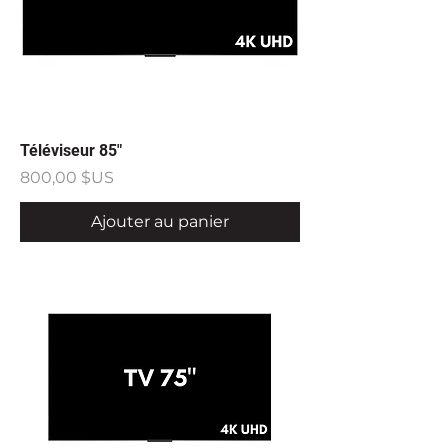
Téléviseur 85"
Prix
800,00 $US
Ajouter au panier