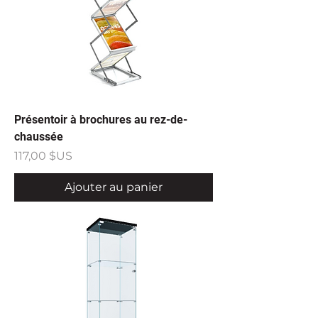
Présentoir à brochures au rez-de-
chaussée
Prix
117,00 $US
Ajouter au panier