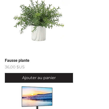
Fausse plante
Prix
36,00 $US
Ajouter au panier